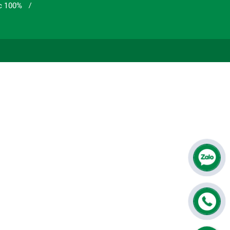
c 100%
/
/
g Ngày
/
/
25
/
á Rẻ
Thay Khoá Cửa Bị Hư Hỏng
/
/
ite Sungyu
Cửa Nhựa Giá Rẻ Chống Nước
/
/
 Nhựa Giả Gỗ An Gia Phát
/
Khánh Hòa Nha Trang
/
 giá rẻ Trảng Bom Đồng Nai
/
a nhựa giá rẻ Nhơn Trạch Đồng Nai
/
ửa nhựa giá rẻ Biên Hòa
/
cửa nhựa giá rẻ Mỹ Phước
/
/
 gỗ
cửa nhựa giả gỗ Phú Nhuận
/
/