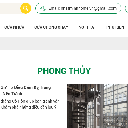
Email: nhatminhhome.vn@gmail.com
CỬA NHỰA
CỬA CHỐNG CHÁY
NỘI THẤT
PHỤ KIỆN
PHONG THỦY
 Gì? 15 Điều Cấm Kỵ Trong
n Nên Tránh
g tháng Cô Hồn giúp bạn tránh vận
í. Khám phá những điều cần lưu ý
!