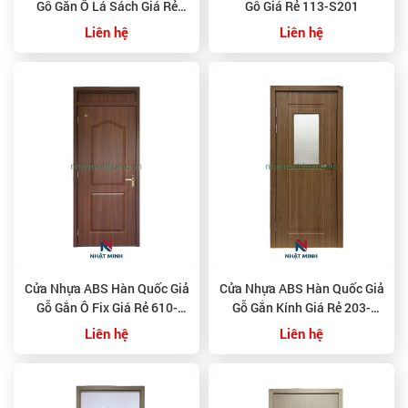
Gỗ Gắn Ô Lá Sách Giá Rẻ
Gỗ Giá Rẻ 113-S201
S113-MT104
Liên hệ
Liên hệ
Cửa Nhựa ABS Hàn Quốc Giả
Cửa Nhựa ABS Hàn Quốc Giả
Gỗ Gắn Ô Fix Giá Rẻ 610-
Gỗ Gắn Kính Giá Rẻ 203-
W0901
W0901
Liên hệ
Liên hệ