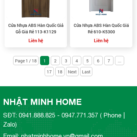
Cửa Nhựa ABS Hàn Quốc Giả
Cửa Nhựa ABS Hàn Quốc Giá
Gỗ Giá Rẻ 113-K1129
Rẻ 610-K5300
Liên hệ
Liên hệ
Page 1 / 18
1
2
3
4
5
6
7
...
17
18
Next
Last
NHẬT MINH HOME
SĐT: 0941.888.825 - 0947.771.357 ( Phone |
Zalo)
Email: nhatminhhome.vn@gmail.com