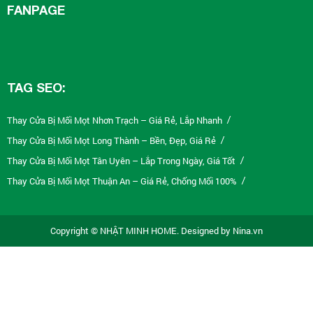
FANPAGE
TAG SEO:
Thay Cửa Bị Mối Mọt Nhơn Trạch – Giá Rẻ, Lắp Nhanh
/
Thay Cửa Bị Mối Mọt Long Thành – Bền, Đẹp, Giá Rẻ
/
Thay Cửa Bị Mối Mọt Tân Uyên – Lắp Trong Ngày, Giá Tốt
/
Thay Cửa Bị Mối Mọt Thuận An – Giá Rẻ, Chống Mối 100%
/
Thay Cửa Bị Mối Mọt Tân Phú – Giá Tốt, Lắp Nhanh
/
Thay Cửa Bị Mối Mọt Tân Bình – Giá Rẻ, Bảo Hành 5 Năm
/
Copyright © NHẬT MINH HOME. Designed by Nina.vn
Thay Cửa Bị Mối Mọt Bình Thạnh – Thi Công Nhanh Trong Ngày
/
Thay Cửa Bị Mối Mọt Gò Vấp – Giá Rẻ, Chống Nước 100%
/
Thay Cửa Bị Mối Mọt Quận 10 – Chống Mối 100%, Giá Tốt
/
Thay Cửa Bị Mối Mọt Quận 5 – Giá Rẻ, Uy Tín, Bảo Hành
/