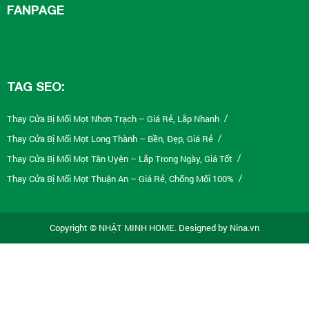
FANPAGE
TAG SEO:
Thay Cửa Bị Mối Mọt Nhơn Trạch – Giá Rẻ, Lắp Nhanh
/
Thay Cửa Bị Mối Mọt Long Thành – Bền, Đẹp, Giá Rẻ
/
Thay Cửa Bị Mối Mọt Tân Uyên – Lắp Trong Ngày, Giá Tốt
/
Thay Cửa Bị Mối Mọt Thuận An – Giá Rẻ, Chống Mối 100%
/
Thay Cửa Bị Mối Mọt Tân Phú – Giá Tốt, Lắp Nhanh
/
Thay Cửa Bị Mối Mọt Tân Bình – Giá Rẻ, Bảo Hành 5 Năm
/
Copyright © NHẬT MINH HOME. Designed by Nina.vn
Thay Cửa Bị Mối Mọt Bình Thạnh – Thi Công Nhanh Trong Ngày
/
Thay Cửa Bị Mối Mọt Gò Vấp – Giá Rẻ, Chống Nước 100%
/
Thay Cửa Bị Mối Mọt Quận 10 – Chống Mối 100%, Giá Tốt
/
Thay Cửa Bị Mối Mọt Quận 5 – Giá Rẻ, Uy Tín, Bảo Hành
/