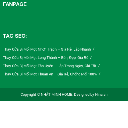
FANPAGE
TAG SEO:
Thay Cửa Bị Mối Mọt Nhơn Trạch – Giá Rẻ, Lắp Nhanh
/
Thay Cửa Bị Mối Mọt Long Thành – Bền, Đẹp, Giá Rẻ
/
Thay Cửa Bị Mối Mọt Tân Uyên – Lắp Trong Ngày, Giá Tốt
/
Thay Cửa Bị Mối Mọt Thuận An – Giá Rẻ, Chống Mối 100%
/
Thay Cửa Bị Mối Mọt Tân Phú – Giá Tốt, Lắp Nhanh
/
Thay Cửa Bị Mối Mọt Tân Bình – Giá Rẻ, Bảo Hành 5 Năm
/
Copyright © NHẬT MINH HOME. Designed by Nina.vn
Thay Cửa Bị Mối Mọt Bình Thạnh – Thi Công Nhanh Trong Ngày
/
Thay Cửa Bị Mối Mọt Gò Vấp – Giá Rẻ, Chống Nước 100%
/
Thay Cửa Bị Mối Mọt Quận 10 – Chống Mối 100%, Giá Tốt
/
Thay Cửa Bị Mối Mọt Quận 5 – Giá Rẻ, Uy Tín, Bảo Hành
/