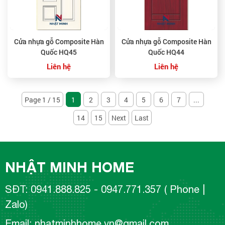
Cửa nhựa gỗ Composite Hàn
Cửa nhựa gỗ Composite Hàn
Quốc HQ45
Quốc HQ44
Liên hệ
Liên hệ
Page 1 / 15
1
2
3
4
5
6
7
...
14
15
Next
Last
NHẬT MINH HOME
SĐT: 0941.888.825 - 0947.771.357 ( Phone |
Zalo)
Email: nhatminhhome.vn@gmail.com