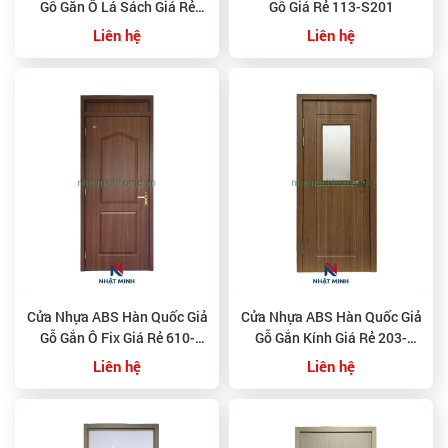
Gỗ Gắn Ô Lá Sách Giá Rẻ
Gỗ Giá Rẻ 113-S201
S113-MT104
Liên hệ
Liên hệ
Cửa Nhựa ABS Hàn Quốc Giả
Cửa Nhựa ABS Hàn Quốc Giả
Gỗ Gắn Ô Fix Giá Rẻ 610-
Gỗ Gắn Kính Giá Rẻ 203-
W0901
W0901
Liên hệ
Liên hệ