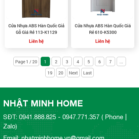
Cửa Nhựa ABS Hàn Quốc Giả
Cửa Nhựa ABS Hàn Quốc Giá
Gỗ Giá Rẻ 113-K1129
Rẻ 610-K5300
Liên hệ
Liên hệ
Page 1 / 20
1
2
3
4
5
6
7
...
19
20
Next
Last
NHẬT MINH HOME
SĐT: 0941.888.825 - 0947.771.357 ( Phone |
Zalo)
Email: nhatminhhome.vn@gmail.com