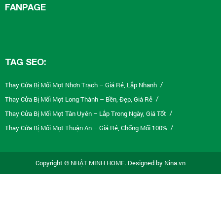
FANPAGE
TAG SEO:
Thay Cửa Bị Mối Mọt Nhơn Trạch – Giá Rẻ, Lắp Nhanh
/
Thay Cửa Bị Mối Mọt Long Thành – Bền, Đẹp, Giá Rẻ
/
Thay Cửa Bị Mối Mọt Tân Uyên – Lắp Trong Ngày, Giá Tốt
/
Thay Cửa Bị Mối Mọt Thuận An – Giá Rẻ, Chống Mối 100%
/
Thay Cửa Bị Mối Mọt Tân Phú – Giá Tốt, Lắp Nhanh
/
Thay Cửa Bị Mối Mọt Tân Bình – Giá Rẻ, Bảo Hành 5 Năm
/
Copyright © NHẬT MINH HOME. Designed by Nina.vn
Thay Cửa Bị Mối Mọt Bình Thạnh – Thi Công Nhanh Trong Ngày
/
Thay Cửa Bị Mối Mọt Gò Vấp – Giá Rẻ, Chống Nước 100%
/
Thay Cửa Bị Mối Mọt Quận 10 – Chống Mối 100%, Giá Tốt
/
Thay Cửa Bị Mối Mọt Quận 5 – Giá Rẻ, Uy Tín, Bảo Hành
/